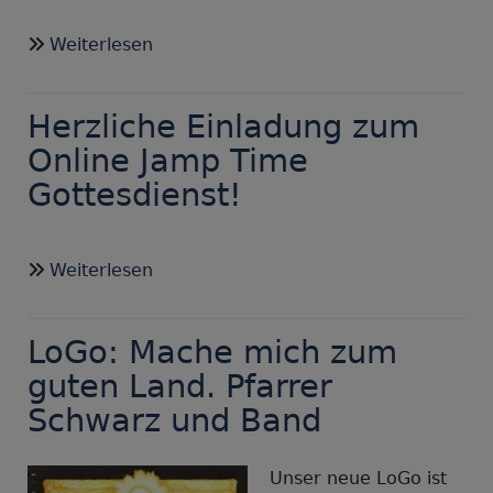
12.03.
und
über
Weiterlesen
26.03.2021
Gottesdienste
aus
Herzliche Einladung zum
der
Region
Online Jamp Time
zu
Gottesdienst!
Hause
im
Fernsehen
über
Weiterlesen
verfolgen
Herzliche
!
Einladung
LoGo: Mache mich zum
zum
Online
guten Land. Pfarrer
Jamp
Schwarz und Band
Time
Gottesdienst!
Unser neue LoGo ist