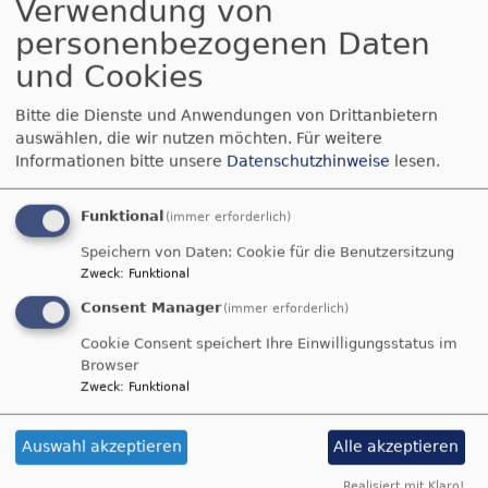
Verwendung von
Centers
Ausgabe
/
personenbezogenen Daten
1
Krankenhaus
Herzliche Einladung zum
/
und Cookies
in
2021
Online Gottesdienst der ev.
Tansania
Bitte die Dienste und Anwendungen von Drittanbietern
(März-
Jugend!
erbeten
auswählen, die wir nutzen möchten.
Für weitere
Mai)
Informationen bitte unsere
Datenschutzhinweise
lesen.
über
Weiterlesen
Funktional
(immer erforderlich)
Herzliche
Speichern von Daten: Cookie für die Benutzersitzung
Einladung
Zweck
:
Funktional
Gedanken zum
zum
Consent Manager
(immer erforderlich)
Online
Monatsspruch März
Gottesdienst
Cookie Consent speichert Ihre Einwilligungsstatus im
Browser
der
Gedanken zum Monatsspruch finden Sie
hier:
Zweck
:
Funktional
ev.
Jugend!
Auswahl akzeptieren
Alle akzeptieren
Realisiert mit Klaro!