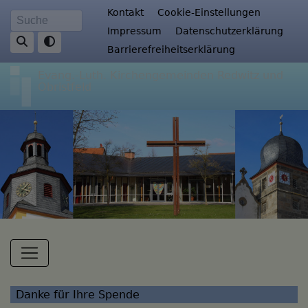
Direkt
Fußbereichsmenü
Kontakt
Cookie-Einstellungen
Suche
zum
Impressum
Datenschutzerklärung
Inhalt
Barrierefreiheitserklärung
Evang.-Luth. Kirchengemeinden Redwitz und
Obristfeld
Hauptnavigation
Danke für Ihre Spende