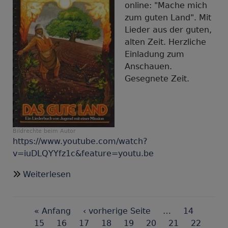
online: "Mache mich
zum guten Land". Mit
Lieder aus der guten,
alten Zeit. Herzliche
Einladung zum
Anschauen.
Gesegnete Zeit.
Bildrechte
beim Autor
https://www.youtube.com/watch?
v=iuDLQYYfz1c&feature=youtu.be
über
Weiterlesen
LoGo:
Mache
Seitennummerierung
mich
First
« Anfang
Vorherige
‹ vorherige Seite
…
Seite
14
zum
page
Seite
15
Seite
16
Seite
17
Seite
Aktuelle
18
Seite
19
Seite
20
Seite
21
Seite
22