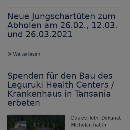
Monatsspruch
April
Neue Jungschartüten zum
Abholen am 26.02., 12.03.
und 26.03.2021
über
Weiterlesen
Neue
Jungschartüten
Spenden für den Bau des
zum
Abholen
Leguruki Health Centers /
am
Krankenhaus in Tansania
26.02.,
erbeten
12.03.
und
26.03.2021
Das ev.-luth. Dekanat
Michelau hat in