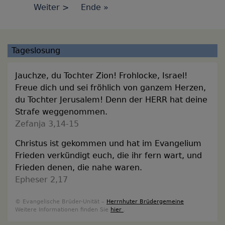
guten
Nächste
Weiter >
Last
Ende »
Seite
Land.
Seite
page
Pfarrer
Schwarz
Tageslosung
und
Band
Jauchze, du Tochter Zion! Frohlocke, Israel!
Freue dich und sei fröhlich von ganzem Herzen,
du Tochter Jerusalem! Denn der HERR hat deine
Strafe weggenommen.
Zefanja 3,14-15
Christus ist gekommen und hat im Evangelium
Frieden verkündigt euch, die ihr fern wart, und
Frieden denen, die nahe waren.
Epheser 2,17
© Evangelische Brüder-Unität –
Herrnhuter Brüdergemeine
Weitere Informationen finden Sie
hier
.