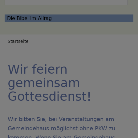
Die Bibel im Alltag
Breadcrumb
Startseite
Wir feiern
gemeinsam
Gottesdienst!
Wir bitten Sie, bei Veranstaltungen am
Gemeindehaus möglichst ohne PKW zu
kommen. Wenn Sie am Gemeindehaus