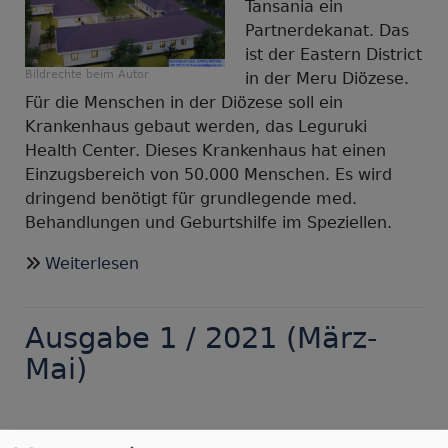
Tansania ein
Partnerdekanat. Das
ist der Eastern District
Bildrechte
beim Autor
in der Meru Diözese.
Für die Menschen in der Diözese soll ein
Krankenhaus gebaut werden, das Leguruki
Health Center. Dieses Krankenhaus hat einen
Einzugsbereich von 50.000 Menschen. Es wird
dringend benötigt für grundlegende med.
Behandlungen und Geburtshilfe im Speziellen.
über
Weiterlesen
Spenden
für
Ausgabe 1 / 2021 (März-
den
Bau
Mai)
des
Leguruki
Health
über
Weiterlesen