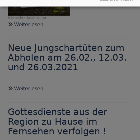
Bildrechte
beim Autor
über
Weiterlesen
Gedanken
zum
Neue Jungschartüten zum
Monatsspruch
März
Abholen am 26.02., 12.03.
und 26.03.2021
über
Weiterlesen
Neue
Jungschartüten
Gottesdienste aus der
zum
Abholen
Region zu Hause im
am
Fernsehen verfolgen !
26.02.,