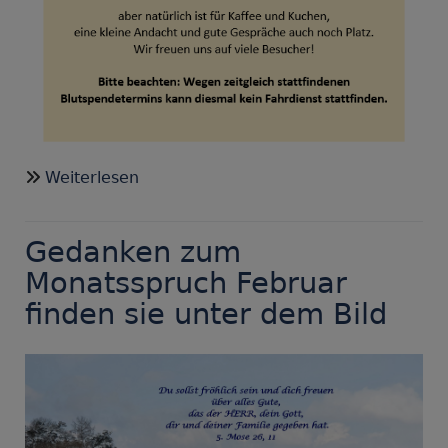
über
Weiterlesen
Seniorennachmittag
im
Gedanken zum
März:
Achtung,
Monatsspruch Februar
leider
finden sie unter dem Bild
kein
Fahrdienst
möglich
!