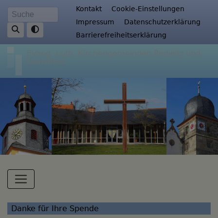
Direkt
Fußbereichsmenü
Kontakt
Cookie-Einstellungen
Suche
zum
Impressum
Datenschutzerklärung
Inhalt
Barrierefreiheitserklärung
Evang.-Luth. Kirchengemeinden Redwitz und
Obristfeld
Hauptnavigation
Danke für Ihre Spende