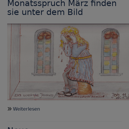
Monatsspruch März finden
sie unter dem Bild
über
Weiterlesen
Gedanken
zum