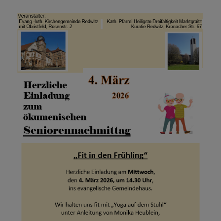
Orte
siehe
Plakat: