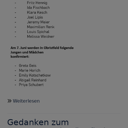
über
Weiterlesen
Wir
stellen
Gedanken zum
vor: