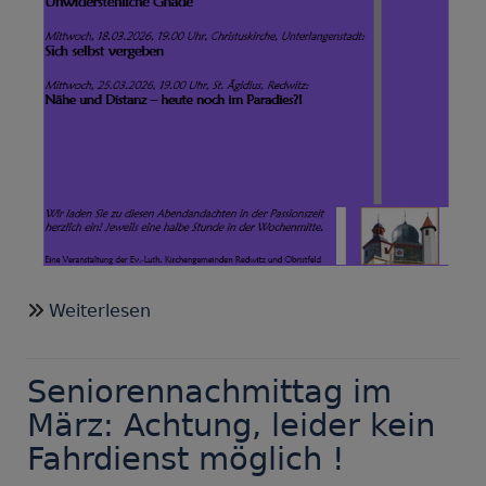
über
Weiterlesen
Herzliche
Einladung
Seniorennachmittag im
zu
unseren
März: Achtung, leider kein
Passionsandachten,
Fahrdienst möglich !
wechselnde