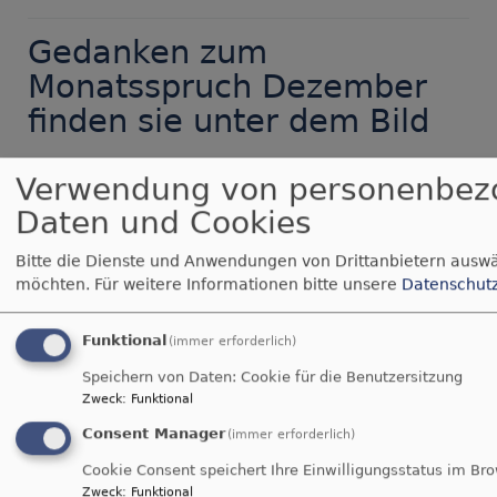
Sonntagskindertermine:
Gedanken zum
Monatsspruch Dezember
finden sie unter dem Bild
Verwendung von personenbez
Daten und Cookies
Bitte die Dienste und Anwendungen von Drittanbietern auswä
möchten.
Für weitere Informationen bitte unsere
Datenschut
Funktional
(immer erforderlich)
Speichern von Daten: Cookie für die Benutzersitzung
Zweck
:
Funktional
Consent Manager
(immer erforderlich)
über
Weiterlesen
Gedanken
Cookie Consent speichert Ihre Einwilligungsstatus im Br
Zweck
:
Funktional