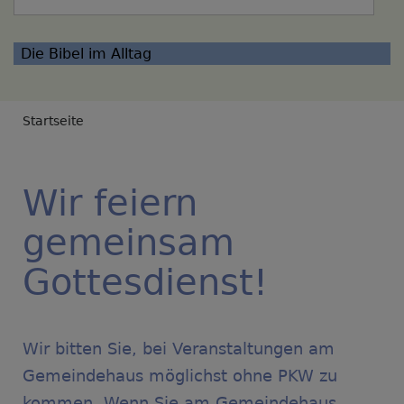
Die Bibel im Alltag
Breadcrumb
Startseite
Wir feiern
gemeinsam
Gottesdienst!
Wir bitten Sie, bei Veranstaltungen am
Gemeindehaus möglichst ohne PKW zu
kommen. Wenn Sie am Gemeindehaus