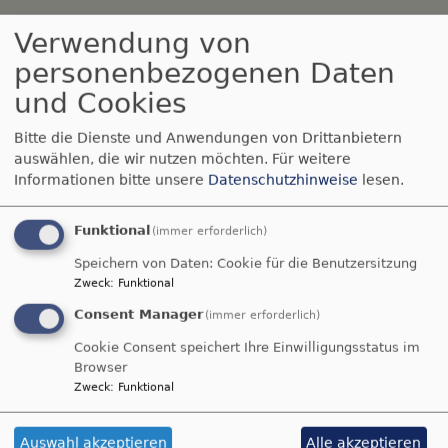
Die Bibel im Alltag
Verwendung von
personenbezogenen Daten
und Cookies
Breadcrumb
Startseite
Lebensstationen
Bitte die Dienste und Anwendungen von Drittanbietern
Lebensstationen
auswählen, die wir nutzen möchten.
Für weitere
Informationen bitte unsere
Datenschutzhinweise
lesen.
Funktional
(immer erforderlich)
Speichern von Daten: Cookie für die Benutzersitzung
Zweck
:
Funktional
Tageslosung
Consent Manager
(immer erforderlich)
Der HERR hat seinen Thron im Himmel
Cookie Consent speichert Ihre Einwilligungsstatus im
errichtet, und sein Reich herrscht über alles.
Browser
Psalm 103,19
Zweck
:
Funktional
Wenn der Menschensohn kommen wird in seiner
Auswahl akzeptieren
Alle akzeptieren
Herrlichkeit und alle Engel mit ihm, dann wird er