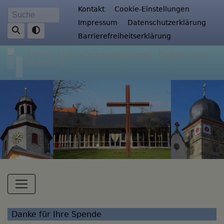
Direkt
Fußbereichsmenü
Kontakt
Cookie-Einstellungen
Suche
zum
Impressum
Datenschutzerklärung
Inhalt
Barrierefreiheitserklärung
Evang.-Luth. Kirchengemeinden Redwitz und
Obristfeld
Hauptnavigation
Danke für Ihre Spende