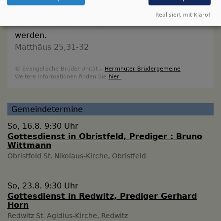
sich setzen auf den Thron seiner Herrlichkeit,
Realisiert mit Klaro!
und alle Völker werden vor ihm versammelt
werden.
Matthäus 25,31-32
© Evangelische Brüder-Unität –
Herrnhuter Brüdergemeine
Weitere Informationen finden Sie
hier
.
Gemeindetermine
So, 16.8. 9:30 Uhr
Gottesdienst in Obristfeld, Prediger : Bruno
Wittmann
Obristfeld
St. Nikolaus-Kirche, Obristfeld
So, 23.8. 9:30 Uhr
Gottesdienst in Redwitz, Prediger Gerhard
Horn
Redwitz
St. Ägidius-Kirche, Redwitz