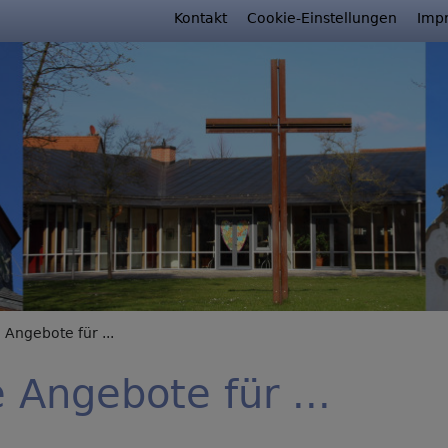
Fußbereichsmenü
Kontakt
Cookie-Einstellungen
Imp
rumb
Angebote für ...
 Angebote für ...