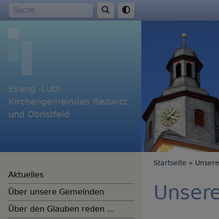
Direkt
Suche
zum
Inhalt
Evang.-Luth.
Kirchengemeinden Redwitz
und Obristfeld
Breadc
Startseite
Unsere 
Aktuelles
Unsere
Über unsere Gemeinden
Über den Glauben reden ...