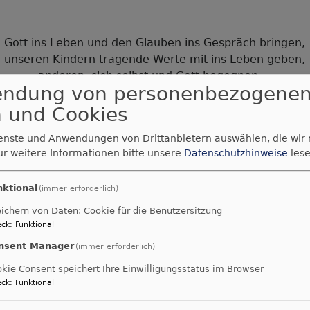
Gott ins Leben und den Glauben ins Gespräch bringen,
unseren Kindern tragende Werte mit ins Leben geben,
anderen, sich selbst und Gott begegnen ...
endung von personenbezogene
...dazu lädt unser vielfältiges Angebot für Jung und Alt ein
 und Cookies
ienste und Anwendungen von Drittanbietern auswählen, die wir
ür weitere Informationen bitte unsere
Datenschutzhinweise
lese
nktional
(immer erforderlich)
ichern von Daten: Cookie für die Benutzersitzung
ck
:
Funktional
nsent Manager
(immer erforderlich)
kie Consent speichert Ihre Einwilligungsstatus im Browser
ck
:
Funktional