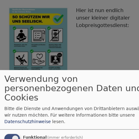
Hier ist nun endlich
unser kleiner digitaler
Lobpreisgottesdienst:
Verwendung von
personenbezogenen Daten un
Cookies
Bildrechte
beim Autor
https://www.youtube.com/watch?
Bitte die Dienste und Anwendungen von Drittanbietern auswä
v=CwMdPW8XAdE
wir nutzen möchten.
Für weitere Informationen bitte unsere
Datenschutzhinweise
lesen.
Hier auch der Link zu meinem Youtube Kanal. Er
trägt den Namen "Daniel Steffen Schwarz -
Stimme des Evangeliums". Hier poste ich immer
Funktional
(immer erforderlich)