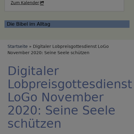
Zum Kalender
Die Bibel im Alltag
Breadcrumb
Startseite
Digitaler Lobpreisgottesdienst LoGo
November 2020: Seine Seele schützen
Digitaler
Lobpreisgottesdienst
LoGo November
2020: Seine Seele
schützen