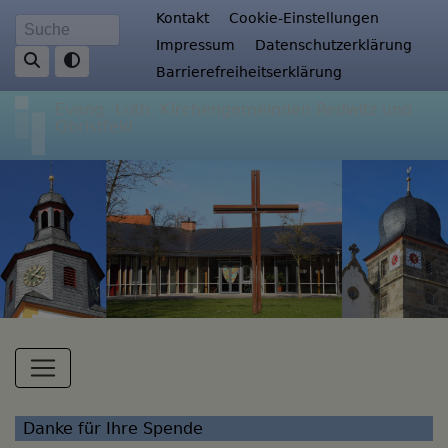
Direkt
Fußbereichsmenü
Kontakt
Cookie-Einstellungen
Suche
zum
Impressum
Datenschutzerklärung
Inhalt
Barrierefreiheitserklärung
Evang.-Luth. Kirchengemeinden Redwitz und
Obristfeld
Hauptnavigation
Danke für Ihre Spende