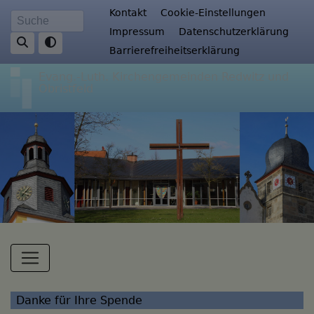
Direkt
Fußbereichsmenü
Kontakt
Cookie-Einstellungen
Suche
zum
Impressum
Datenschutzerklärung
Inhalt
Barrierefreiheitserklärung
Evang.-Luth. Kirchengemeinden Redwitz und
Obristfeld
Hauptnavigation
Danke für Ihre Spende