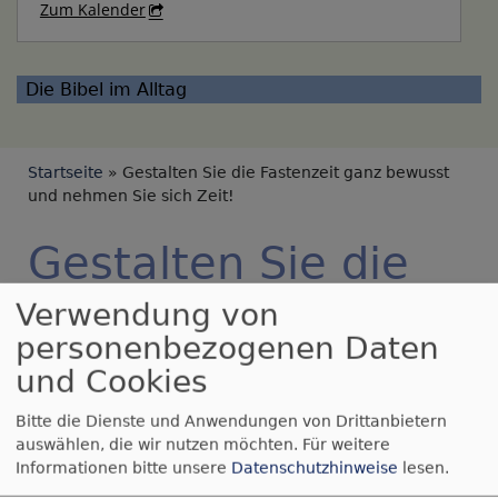
Zum Kalender
Die Bibel im Alltag
Breadcrumb
Startseite
Gestalten Sie die Fastenzeit ganz bewusst
und nehmen Sie sich Zeit!
Gestalten Sie die
Fastenzeit ganz
Verwendung von
personenbezogenen Daten
bewusst und
und Cookies
nehmen Sie sich
Bitte die Dienste und Anwendungen von Drittanbietern
Zeit!
auswählen, die wir nutzen möchten.
Für weitere
Informationen bitte unsere
Datenschutzhinweise
lesen.