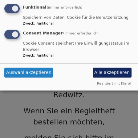
Funktional
(immer erforderlich)
Ökumenische Alltagsexerzitien
Speichern von Daten: Cookie für die Benutzersitzung
Zweck
:
Funktional
Consent Manager
(immer erforderlich)
Wir laden herzlich ein zum
Cookie Consent speichert Ihre Einwilligungsstatus im
Browser
ersten Treffen am 8. März
Zweck
:
Funktional
um 19.30 im evangelischen
Auswahl akzeptieren
Alle akzeptieren
Gemeindehaus in
Realisiert mit Klaro!
Redwitz.
Wenn Sie ein Begleitheft
bestellen möchten,
melden Sie sich bitte im