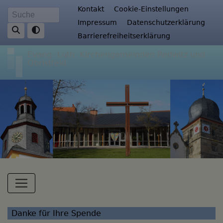
Direkt
Fußbereichsmenü
Kontakt
Cookie-Einstellungen
Suche
zum
Impressum
Datenschutzerklärung
Inhalt
Barrierefreiheitserklärung
Evang.-Luth. Kirchengemeinden Redwitz und
Obristfeld
Hauptnavigation
Danke für Ihre Spende