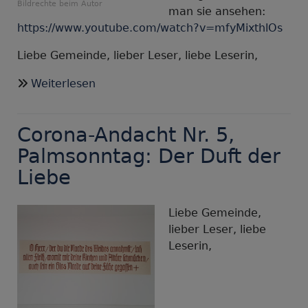
Bildrechte
beim Autor
man sie ansehen:
https://www.youtube.com/watch?v=mfyMixthlOs
Liebe Gemeinde, lieber Leser, liebe Leserin,
über
Weiterlesen
Corona-
Andacht
Corona-Andacht Nr. 5,
5,
Gründonnerstag,
Palmsonntag: Der Duft der
2020,
Liebe
Bis
er
Liebe Gemeinde,
kommt
lieber Leser, liebe
Leserin,