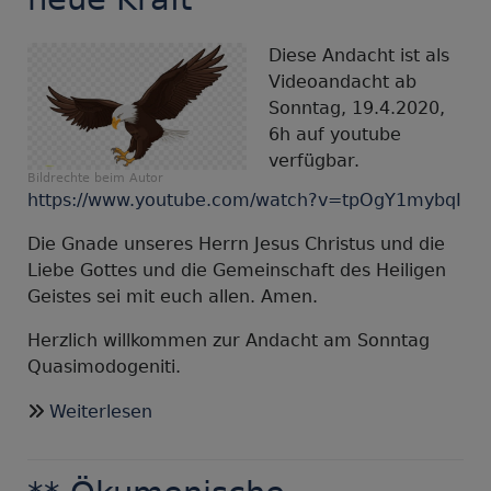
beim
guten
Diese Andacht ist als
Hirten
Videoandacht ab
Sonntag, 19.4.2020,
6h auf youtube
verfügbar.
Bildrechte
beim Autor
https://www.youtube.com/watch?v=tpOgY1mybqI
Die Gnade unseres Herrn Jesus Christus und die
Liebe Gottes und die Gemeinschaft des Heiligen
Geistes sei mit euch allen. Amen.
Herzlich willkommen zur Andacht am Sonntag
Quasimodogeniti.
über
Weiterlesen
Corona-
Andacht
Quasimodogeniti,