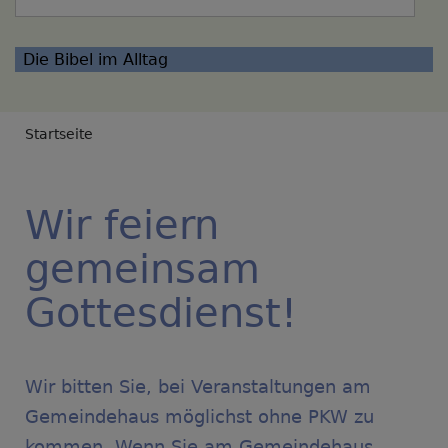
Die Bibel im Alltag
Breadcrumb
Startseite
Wir feiern
gemeinsam
Gottesdienst!
Wir bitten Sie, bei Veranstaltungen am
Gemeindehaus möglichst ohne PKW zu
kommen. Wenn Sie am Gemeindehaus