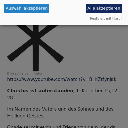
Auferstandenen
Videoandacht auf
Auswahl akzeptieren
Alle akzeptieren
youtube verfügbar:
Realisiert mit Klaro!
Bildrechte
beim Autor
https://www.youtube.com/watch?v=B_KZtfynjak
Christus ist auferstanden
, 1. Korinther 15,12-
28
Im Namen des Vaters und des Sohnes und des
Heiligen Geistes.
Gnade sei mit euch und Friede von dem, der da