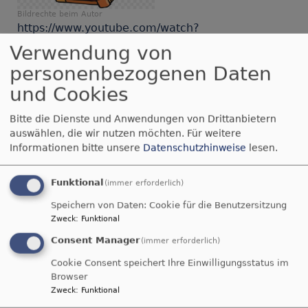
Bildrechte
beim Autor
https://www.youtube.com/watch?
v=gFqpBuP10Qk&feature=youtu.be
Verwendung von
personenbezogenen Daten
Die Gnade unseres Herrn Jesus Christus und die
Liebe Gottes und die Gemeinschaft des Heiligen
und Cookies
Geistes sei mit euch allen. Amen.
Bitte die Dienste und Anwendungen von Drittanbietern
Herzlich willkommen zur Andacht am
auswählen, die wir nutzen möchten.
Für weitere
Informationen bitte unsere
Datenschutzhinweise
lesen.
Ostermontag.
über
Weiterlesen
Funktional
(immer erforderlich)
Corona-
Speichern von Daten: Cookie für die Benutzersitzung
Andacht
Zweck
:
Funktional
Corona-Andacht
Ostermontag
Consent Manager
2020,
(immer erforderlich)
Ostersonntag 2020,
Begegnung
Cookie Consent speichert Ihre Einwilligungsstatus im
Christus ist auferstanden
mit
Browser
dem
Zweck
:
Funktional
Diese Andacht ist als