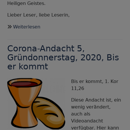
Heiligen Geistes.
Lieber Leser, liebe Leserin,
über
Weiterlesen
Corona-
Andacht
Corona-Andacht 5,
Karfreitag
2020,
Gründonnerstag, 2020, Bis
Versöhnt
er kommt
mit
Gott
Bis er kommt, 1. Kor
11,26
Diese Andacht ist, ein
wenig verändert,
auch als
Videoandacht
verfügbar. Hier kann