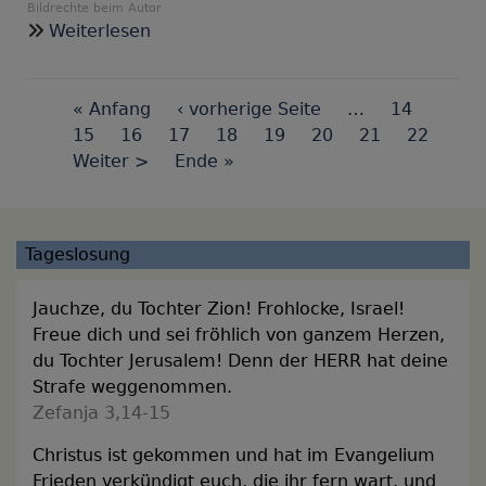
Bildrechte
beim Autor
über
Weiterlesen
Corona-
Andacht
Seitennummerierung
Nr.
First
« Anfang
Vorherige
‹ vorherige Seite
…
Seite
14
5,
page
Seite
15
Seite
16
Seite
17
Seite
Seite
18
Seite
19
Seite
20
Aktuelle
21
Seite
22
Palmsonntag:
Nächste
Weiter >
Last
Ende »
Seite
Der
Seite
page
Duft
der
Tageslosung
Liebe
Jauchze, du Tochter Zion! Frohlocke, Israel!
Freue dich und sei fröhlich von ganzem Herzen,
du Tochter Jerusalem! Denn der HERR hat deine
Strafe weggenommen.
Zefanja 3,14-15
Christus ist gekommen und hat im Evangelium
Frieden verkündigt euch, die ihr fern wart, und