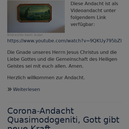
Diese Andacht ist als
Videoandacht unter
folgendem Link
verfügbar:
Bildrechte
beim Autor
https://www.youtube.com/watch?v=9QKUy795bZI
Die Gnade unseres Herrn Jesus Christus und die
Liebe Gottes und die Gemeinschaft des Heiligen
Geistes sei mit euch allen. Amen.
Herzlich willkommen zur Andacht.
über
Weiterlesen
Corona-
Andacht
Corona-Andacht
Miserikordias
Domini:
Quasimodogeniti, Gott gibt
Geborgen
neue Kraft