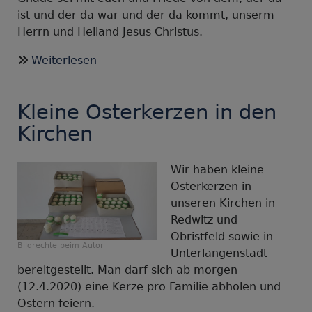
ist und der da war und der da kommt, unserm
Herrn und Heiland Jesus Christus.
über
Weiterlesen
Corona-
Andacht
Kleine Osterkerzen in den
Ostersonntag
2020,
Kirchen
Christus
ist
Wir haben kleine
auferstanden
Osterkerzen in
unseren Kirchen in
Redwitz und
Obristfeld sowie in
Bildrechte
beim Autor
Unterlangenstadt
bereitgestellt. Man darf sich ab morgen
(12.4.2020) eine Kerze pro Familie abholen und
Ostern feiern.