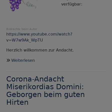
verfügbar:
Bildrechte
beim Autor
https://www.youtube.com/watch?
v=W7w9Ak_WpTU
Herzlich willkommen zur Andacht.
über
Weiterlesen
Corona-
Andacht
Corona-Andacht
an
Jubilate
Miserikordias Domini:
2020:
Geborgen beim guten
In
Hirten
Christus
bleiben