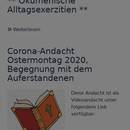
** Ökumenische
Gott
Alltagsexerzitien **
gibt
neue
Kraft
über
Weiterlesen
**
Ökumenische
Corona-Andacht
Alltagsexerzitien
**
Ostermontag 2020,
Begegnung mit dem
Auferstandenen
Diese Andacht ist als
Videoandacht unter
folgendem Link
verfügbar: