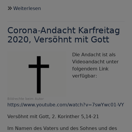
über
Weiterlesen
Kleine
Osterkerzen
Corona-Andacht Karfreitag
in
den
2020, Versöhnt mit Gott
Kirchen
Die Andacht ist als
Videoandacht unter
folgendem Link
verfügbar:
Bildrechte
beim Autor
https://www.youtube.com/watch?v=7swYwc01-VY
Versöhnt mit Gott, 2. Korinther 5,14-21
Im Namen des Vaters und des Sohnes und des